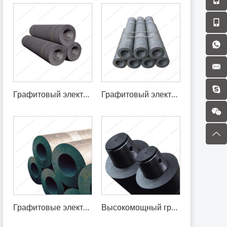
Графитовый электрод UHP 600 мм с ниппелем T4L
Графитовый электрод высокой мощности Графитовый электрод HP 500 с устойчивым к окислению покрытием
Графитовые электроды UHP 600x2400 мм для электродуговой печи (EAF)
Высокомощный графитовый электрод класса HP450 мм Литейный графитовый электрод