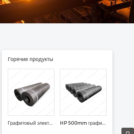
Горячие продукты
Графитовый электрод UHP 450 мм с ниппелем T4L
HP 500mm графитовый электрод, наконечник T4L